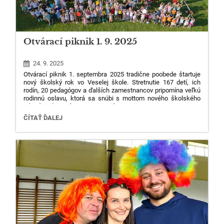
Otvárací piknik 1. 9. 2025
24. 9. 2025
Otvárací piknik 1. septembra 2025 tradične poobede štartuje
nový školský rok vo Veselej škole. Stretnutie 167 detí, ich
rodín, 20 pedagógov a ďalších zamestnancov pripomína veľkú
107
rodinnú oslavu, ktorá sa snúbi s mottom nového školského
roka: "Zjednotení v rozmanitosti."
OTVÁRACÍ
ČÍTAŤ ĎALEJ
PIKNIK
1.
9.
2025
: