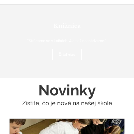
Knižnica
“Strácame sa v knihách. Ale tiež nachádzame.”
Čítať viac
Novinky
Zistite, čo je nové na našej škole