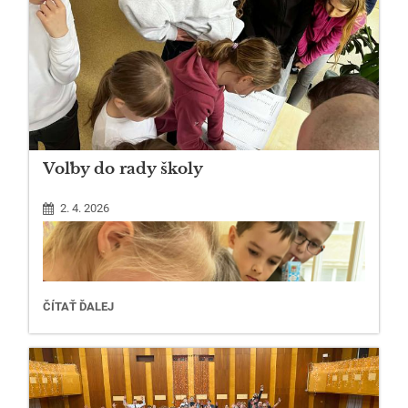
Voľby do rady školy
2. 4. 2026
VOĽBY
ČÍTAŤ ĎALEJ
DO
RADY
ŠKOLY: