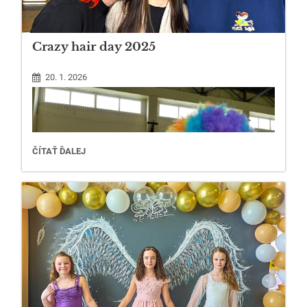
Crazy hair day 2025
20. 1. 2026
1
CRAZY
ČÍTAŤ ĎALEJ
HAIR
DAY
2025: