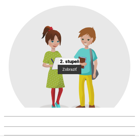
2. stupeň
Zobraziť