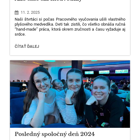
11. 2. 2025
Naši štvrtáci si počas Pracovného vyučovania ušili vlastného
plyšového medvedíka. Deti tak zistili, čo všetko obnáša ručná
“hand-made” práca, ktorá okrem zručnosti a času vyžaduje aj
srdce.
AKO
ČÍTAŤ ĎALEJ
SME
ŠILI
MEDVEDÍKY:
Posledný spoločný deň 2024