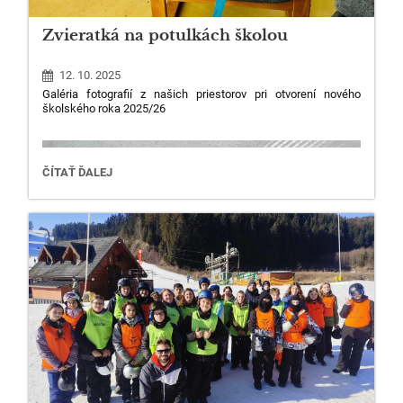
Zvieratká na potulkách školou
12. 10. 2025
Galéria fotografií z našich priestorov pri otvorení nového
školského roka 2025/26
ZVIERATKÁ
ČÍTAŤ ĎALEJ
NA
49
POTULKÁCH
ŠKOLOU
: