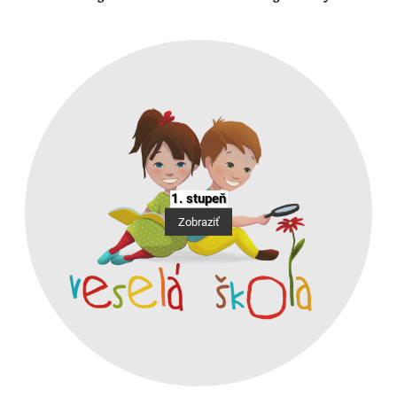
1. stupeň
Zobraziť