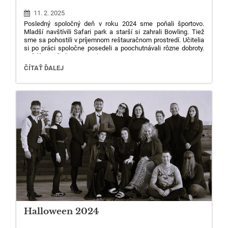
11. 2. 2025
32
Posledný spoločný deň v roku 2024 sme poňali športovo.
Mladší navštívili Safari park a starší si zahrali Bowling. Tiež
sme sa pohostili v príjemnom reštauračnom prostredí. Učitelia
si po práci spoločne posedeli a poochutnávali rôzne dobroty.
Každý si prišiel na svoje :-)
POSLEDNÝ
ČÍTAŤ ĎALEJ
SPOLOČNÝ
DEŇ
2024:
Halloween 2024