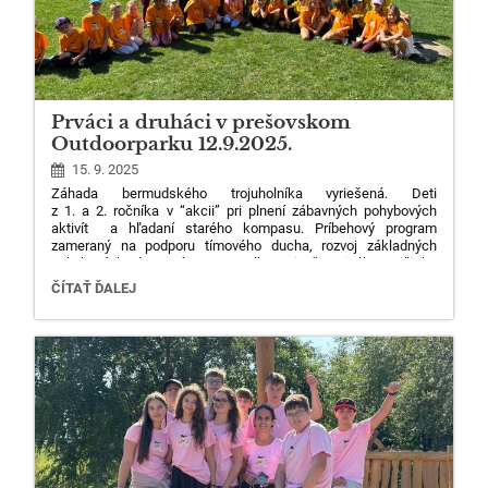
Ferebným zjednotením naprieč vekovej rozmanitosti sa nám
podarilo vytvoriť celé farebné spektrum k téme “ zjednotenia
v rozmanitosti”
počas dvoch dní prvého spoločného týždňa
v roku.
Prváci a druháci v prešovskom
Outdoorparku 12.9.2025.
15. 9. 2025
Záhada bermudského trojuholníka vyriešená. Deti
z 1. a 2. ročníka v “akcii” pri plnení zábavných pohybových
aktivít ️ a hľadaní starého kompasu. Príbehový program
zameraný na podporu tímového ducha, rozvoj základných
pohybových zdatností a sprostredkovanie, čo najzábavnejšieho
zážitku bol súčasťou programu Ochrany života a zdravia detí
PRVÁCI
ČÍTAŤ ĎALEJ
v prešovskom Outdoorparku.
A
DRUHÁCI
V
PREŠOVSKOM
OUTDOORPARKU
12.9.2025.
:
Oznámenie výsledkov volieb konaných 1. 4. 2026