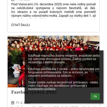
Pred Vianocami (16. decembra 2025) sme naše rodiny pozvali
na celoškolské vystúpenie s názvom Nestratíš, ak dáš.
Do obrazov a na pozadí krásnych melódií sme premietli
význam nášho celoročného motta. Zapojili sa všetky deti 1. až
5. ročníka aj časť našich teenagerov. Spoločne sme venovali
nezabudnuteľný zážitok nielen našim divákom, ale aj samým
VIANOČNÉ
ČÍTAŤ ĎALEJ
sebe.
VYSTÚPENIE:
NESTRATÍŠ,
AK
DÁŠ.:
EduPage nepoužíva žiadne reklamné, analytické alebo 
iné súkromie ohrozujúce cookies. Žiadne cookies sa 
nezdieľajú s tretími stranami.

1
EduPage používa iba 2 cookie – jedno nevyhnutné pre 
fungovanie prihlasovania. Toto je dočasné, po 
zatvorení prehliadača sa odstráni.

Druhé cookie zvyšuje bezpečnosť prihlásenia - vďaka 
nemu EduPage vie identifikovať prihlásenie z 
neznámeho počítača.
Farebný týždeň 2025
Ok
11. 2. 2025