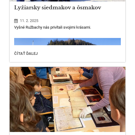
Lyžiarsky siedmakov a ôsmakov
11. 2. 2025
Vyšné Ružbachy nás privítali svojimi krásami.
LYŽIARSKY
ČÍTAŤ ĎALEJ
SIEDMAKOV
A
ÔSMAKOV: