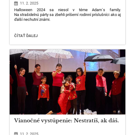
11. 2. 2025
6
Halloween 2024 sa niesol v téme Adam´s family.
Na strašidelnú párty sa zbehli príšerní rodinní príslušníci ako aj
ďalší nechutní známi.
HALLOWEEN
ČÍTAŤ ĎALEJ
2024
:
Vianočné vystúpenie: Nestratíš, ak dáš.
11. 2. 2025