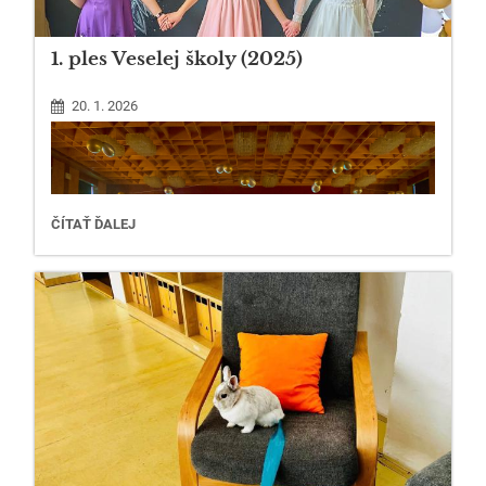
1. ples Veselej školy (2025)
20. 1. 2026
1.
ČÍTAŤ ĎALEJ
PLES
VESELEJ
ŠKOLY
(2025):