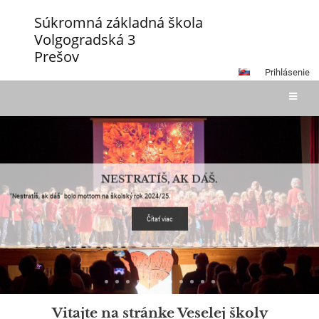
Súkromná základná škola
Volgogradská 3
Prešov
Prihlásenie
Hlavná
stránka
MÓDNA PREHLIADKA HANKY BALÁŽOVEJ -
MÝTICKÉ BYTOSTI
Hanka Balážová nás svojou módnou prehliadkou na tému mýtické bytosti vtiahla do magického sveta.
Čítať viac
Vitajte na stránke Veselej školy