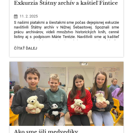
Exkurzia Štátny archív a kaštieľ Fintice
11. 2. 2025
S našimi piatakmi a šiestakmi sme počas dejepisnej exkurzie
75
navštívili Štátny archív v Nižnej Šebastovej. Spoznali sme
prácu archivárov, videli množstvo historických kníh, cenné
listiny aj s podpisom Márie Terézie. Navštívili sme aj kaštieľ
vo Finticiach, kde sme absolvovali komentovanú prehliadku
po celom areáli kaštieľa a zoznámili sme sa s príbehom rodiny
EXKURZIA
ČÍTAŤ ĎALEJ
Dessewffy. Návštevu nám obohatili aj chutné koláčiky
ŠTÁTNY
z remeselnej pekárne.
ARCHÍV
A
KAŠTIEĽ
25
FINTICE:
Ako sme šili medvedíky