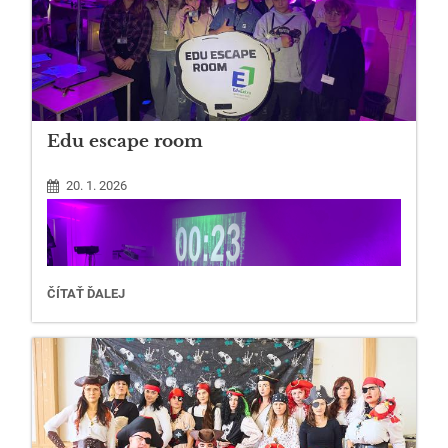
Edu escape room
20. 1. 2026
EDU
ČÍTAŤ ĎALEJ
ESCAPE
ROOM: