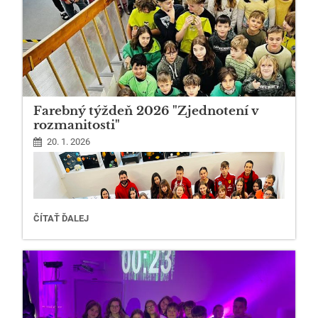
Farebný týždeň 2026 "Zjednotení v
rozmanitosti"
20. 1. 2026
FAREBNÝ
ČÍTAŤ ĎALEJ
TÝŽDEŇ
2026
"ZJEDNOTENÍ
V
ROZMANITOSTI":