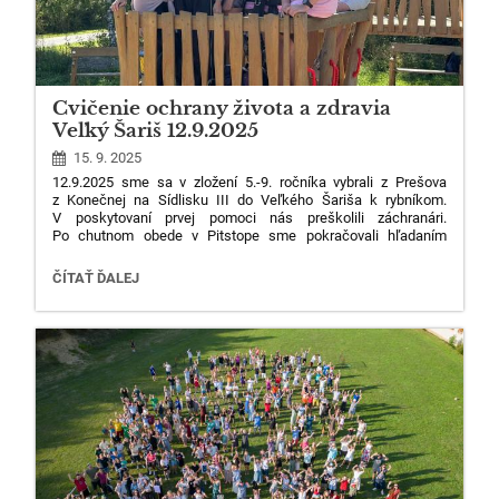
Z
oznam zvolených kandidátov
za jednotlivé kategórie:
zákonní zástupcovia:
Ing. Lea Hajduková,
Zuzana
Bielousová,
Mgr. Jana Nehilová,
M
gr. Viktória Norko
Marková, DiS. art.
Cvičenie ochrany života a zdravia
Veľký Šariš 12.9.2025
zamestnanci:
Mgr. Lenka Figurová,
Mgr. Simona
Takáčová,
Mgr. Filip Straka
15. 9. 2025
12.9.2025 sme sa v zložení 5.-9. ročníka vybrali z Prešova
z Konečnej na Sídlisku III do Veľkého Šariša k rybníkom.
V poskytovaní prvej pomoci nás preškolili záchranári.
Po chutnom obede v Pitstope sme pokračovali hľadaním
pokladu. Preskúšali sme si orientáciu svetových strán. Krásne
prírodné prostredie okolia rybníkov sme si naplno užili.
CVIČENIE
ČÍTAŤ ĎALEJ
Nezabudnuteľný deň :-)
OCHRANY
ŽIVOTA
A
ZDRAVIA
VEĽKÝ
ŠARIŠ
12.9.2025: