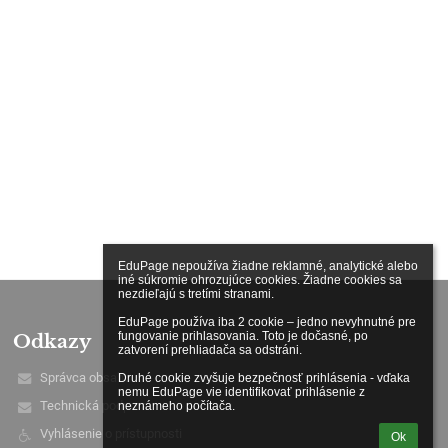
EduPage nepoužíva žiadne reklamné, analytické alebo 
iné súkromie ohrozujúce cookies. Žiadne cookies sa 
nezdieľajú s tretími stranami.

EduPage používa iba 2 cookie – jedno nevyhnutné pre 
fungovanie prihlasovania. Toto je dočasné, po 
Odkazy
zatvorení prehliadača sa odstráni.

Správca obsahu
Druhé cookie zvyšuje bezpečnosť prihlásenia - vďaka 
nemu EduPage vie identifikovať prihlásenie z 
Technická podpora
neznámeho počítača.
Vyhlásenie o prístupnosti
Ok