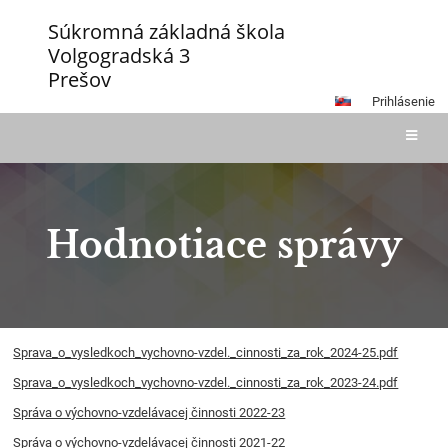
Súkromná základná škola
Volgogradská 3
Prešov
Prihlásenie
Hodnotiace správy
Hodnotiace
Sprava_o_vysledkoch_vychovno-vzdel._cinnosti_za_rok_2024-25.pdf
správy
Sprava_o_vysledkoch_vychovno-vzdel._cinnosti_za_rok_2023-24.pdf
Správa o výchovno-vzdelávacej činnosti 2022-23
Správa o výchovno-vzdelávacej činnosti 2021-22