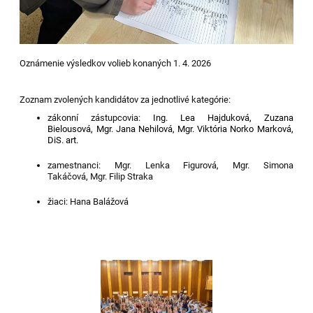
Oznámenie výsledkov volieb konaných 1. 4. 2026
Z
oznam zvolených kandidátov
za jednotlivé kategórie:
zákonní zástupcovia:
Ing. Lea Hajduková,
Zuzana
Bielousová,
Mgr. Jana Nehilová,
M
gr. Viktória Norko Marková,
DiS. art.
zamestnanci:
Mgr. Lenka Figurová,
Mgr. Simona
Takáčová,
Mgr. Filip Straka
žiaci:
Hana Balážová