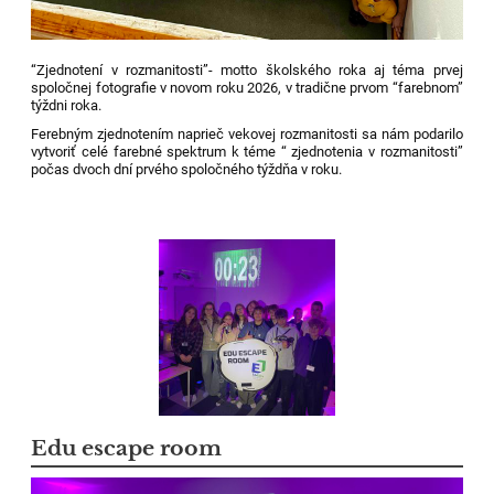
“Zjednotení v rozmanitosti”- motto školského roka aj téma prvej
spoločnej fotografie v novom roku 2026, v tradične prvom “farebnom”
týždni roka.
Ferebným zjednotením naprieč vekovej rozmanitosti sa nám podarilo
vytvoriť celé farebné spektrum k téme “ zjednotenia v rozmanitosti”
počas dvoch dní prvého spoločného týždňa v roku.
Edu escape room