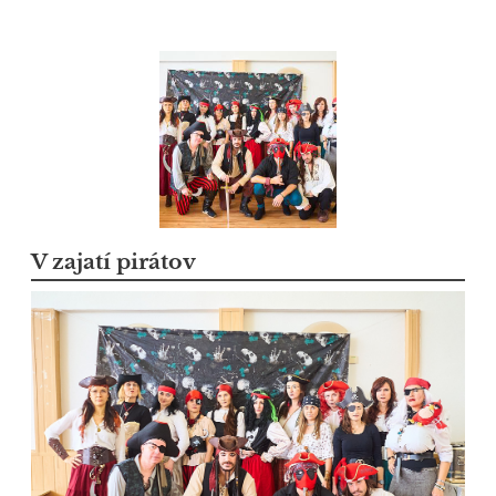
V zajatí pirátov