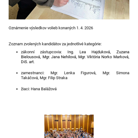
Oznámenie výsledkov volieb konaných 1. 4. 2026
Z
oznam zvolených kandidátov
za jednotlivé kategórie:
zákonní zástupcovia:
Ing. Lea Hajduková,
Zuzana
Bielousová,
Mgr. Jana Nehilová,
M
gr. Viktória Norko Marková,
DiS. art.
zamestnanci:
Mgr. Lenka Figurová,
Mgr. Simona
Takáčová,
Mgr. Filip Straka
žiaci:
Hana Balážová