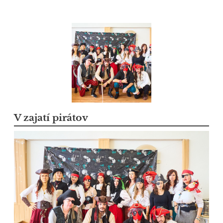
V zajatí pirátov