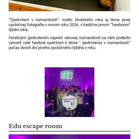
“Zjednotení v rozmanitosti”- motto školského roka aj téma prvej
spoločnej fotografie v novom roku 2026, v tradične prvom “farebnom”
týždni roka.
Ferebným zjednotením naprieč vekovej rozmanitosti sa nám podarilo
vytvoriť celé farebné spektrum k téme “ zjednotenia v rozmanitosti”
počas dvoch dní prvého spoločného týždňa v roku.
Edu escape room