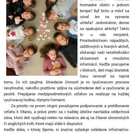
hromadne všetci v jednom
tempe? Byť ticho a môcť sa
ozvať len na vyzvanie
učiteľa? Jednotvárne, denne
sa opakujúce aktivity? Takto
to u nás nevyzerá.
Prostredníctvom nápaditých,
zážitkových a hravých aktivít,
získavajú naši veseloškoláci
skúsenosti a množstvo
informácií. Keďže pracujeme
v blokoch, deti majú dostatok
času venovať sa najmä
tomu, čo ich zaujíma. Striedanie činností je vo vyučovacom procese
nevyhnutné, nakoľko pozitívne vplýva na sústredenie detí a vyučovanie je
pestré. Prepájanie medzipredmetových vzťahov sa realizuje na každej
vyučovacej hodine, rôznymi formami.
Za prioritu na prvom stupni považujeme podporovanie a prehlbovanie
vzťahu k čítaniu, a práve preto sa v každej izbičke nachádza oddychová
zóna, ktorú deti využívajú nielen na relaxáciu ale aj na čítanie slovenských
či anglických kníh, ktoré majú stále k dispozícii.
Keďže doba, v ktorej žijeme, si značne vyžaduje ovládanie informačno-