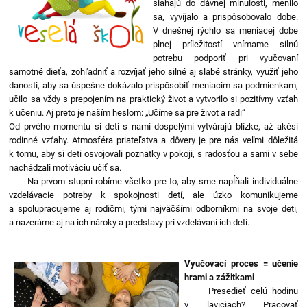
siahajú do dávnej minulosti, menilo
sa, vyvíjalo a prispôsobovalo dobe.
V dnešnej rýchlo sa meniacej dobe
plnej príležitostí vnímame silnú
potrebu podporiť pri vyučovaní
samotné dieťa, zohľadniť a rozvíjať jeho silné aj slabé stránky, využiť jeho
danosti, aby sa úspešne dokázalo prispôsobiť meniacim sa podmienkam,
učilo sa vždy s prepojením na praktický život a vytvorilo si pozitívny vzťah
k učeniu. Aj preto je naším heslom: „Učíme sa pre život a radi“
Od prvého momentu si deti s nami dospelými vytvárajú blízke, až akési
rodinné vzťahy. Atmosféra priateľstva a dôvery je pre nás veľmi dôležitá
k tomu, aby si deti osvojovali poznatky v pokoji, s radosťou a sami v sebe
nachádzali motiváciu učiť sa.
Na prvom stupni robíme všetko pre to, aby sme napĺňali individuálne
vzdelávacie potreby k spokojnosti detí, ale úzko komunikujeme
a spolupracujeme aj rodičmi, tými najväčšími odborníkmi na svoje deti,
a nazeráme aj na ich nároky a predstavy pri vzdelávaní ich detí.
Vyučovací proces = učenie
hrami a zážitkami
Presedieť celú hodinu
v laviciach? Pracovať