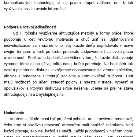
komunikačných technológií, už na prvom stupni vedieme deti k ich
využívaniu, na získavanie informácií.
Podpora a rozvoj jedinečnosti
Od 1. ročníka využívame aktivizujúce metódy a formy práce, ktoré
podporujú u detí vnútornú motiváciu a chuť učiť sa. Uplatňovaním
individualizácie sa snažíme o to, aby každé dieťa napredovalo v učive
svojím tempom a krok po kroku preberalo zodpovednosť za svoju prácu
a vedomosti. Pozitíva individualizácie vidíme v tom, že každé dieťa venuje
vybranej téme alebo učivu, toľko času, koľko potrebuje. Na hodinách tak
vzniká priestor na diskusiu a vzájomné obohacovanie sa v rámci kolektívu,
aktívne a prirodzene si trénujú sociálne a komunikačné zručnosti. Deti
majú možnosť pri učení striedať polohy a miesta v triede, vyberať si
spolužiakov s ktorými diskutujú svoje riešenia, učenie sa pre ne stáva
aktivizujúcejším a zmysluplnejším.
Hodnotenie
Vo Veselej škole musí byť pri učení pohoda. Ani si nevieme predstaviť,
žeby sme tú pozitívnu pracovnú atmosféru mali narúšať známkami. Veď
každý pracuje, ako vie, každý sa snaží. Každý je obdarený v niečom inom.