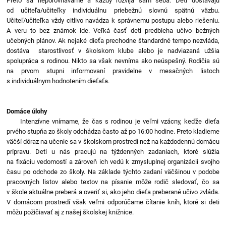
Preto sa neporovnávame a každý rozvíja sám seba. Deti dostávajú
od učiteľa/učiteľky individuálnu priebežnú slovnú spätnú väzbu.
Učiteľ/učiteľka vždy citlivo navádza k správnemu postupu alebo riešeniu.
A veru to bez známok ide. Veľká časť deti predbieha učivo bežných
učebných plánov. Ak nejaké dieťa prechodne štandardné tempo nezvláda,
dostáva starostlivosť v školskom klube alebo je nadviazaná užšia
spolupráca s rodinou. Nikto sa však nevníma ako neúspešný. Rodičia sú
na prvom stupni informovaní pravidelne v mesačných listoch
s individuálnym hodnotením dieťaťa.
Domáce úlohy
Intenzívne vnímame, že čas s rodinou je veľmi vzácny, keďže dieťa
prvého stupňa zo školy odchádza často až po 16:00 hodine. Preto kladieme
väčší dôraz na učenie sa v školskom prostredí než na každodennú domácu
prípravu. Deti u nás pracujú na týždenných zadaniach, ktoré slúžia
na fixáciu vedomostí a zároveň ich vedú k zmysluplnej organizácii svojho
času po odchode zo školy. Na základe týchto zadaní väčšinou v podobe
pracovných listov alebo textov na písanie môže rodič sledovať, čo sa
v škole aktuálne preberá a overiť si, ako jeho dieťa preberané učivo zvláda.
V domácom prostredí však veľmi odporúčame čítanie kníh, ktoré si deti
môžu požičiavať aj z našej školskej knižnice.