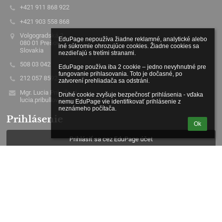
+421 911 868 922
+421 903 558 868
Volgogradská 3
EduPage nepoužíva žiadne reklamné, analytické alebo 
080 01 Prešov
iné súkromie ohrozujúce cookies. Žiadne cookies sa 
Slovakia
nezdieľajú s tretími stranami.

508 03 042
EduPage používa iba 2 cookie – jedno nevyhnutné pre 
fungovanie prihlasovania. Toto je dočasné, po 
212 057 8592
zatvorení prehliadača sa odstráni.

Mgr. Lucia Pribullová
Druhé cookie zvyšuje bezpečnosť prihlásenia - vďaka 
lucia.pribullova@veselaskola.sk
nemu EduPage vie identifikovať prihlásenie z 
neznámeho počítača.
Prihlásenie
Ok
Prihlásiť sa cez EduPage účet
Neviem prihlasovacie meno alebo heslo
Bezbariérová verzia
Powered by
aSc EduPage