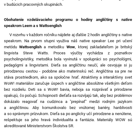
v budúcich pracovných skupinách.
Obohatenie vzdelávacieho programu o hodiny angličtiny s native
speakrom Leem a s Wattsenglish
V rozvrhu v každom ročníku nájdete aj ďalšie 2 hodín angličtiny s native
speakrom. Na prvom stupni využíva náš native speaker Lee pri učení
metódu
Wattsenglish
a metodiku
Wow
, ktorej zakladateľom je britský
lingvista Steve Watts. Proces výučby vychádza z poznatkov
psycholingvistiky, metodika bola vyvinutá v spolupráci so psychológmi,
pedagógmi a lingvistami. Dieťa sa angličtinu neučí, ale osvojuje si ju
prirodzenou cestou - podobne ako materinskú reč. Angličtina sa pre ne
stáva prostriedkom, ako sa spoločne hrať. Atraktívny a interaktívny svet
WoW! materiálov zaručuje úspech v angličtine absolútne všetkým deťom
bez rozdielu. Deti sa s WoW! bavia, neboja sa rozprávať a prirodzene
opakujú, čo počujú. Schopnosti dieťaťa sa rozvíjajú tak, aby bez problémov
dokázalo reagovať na cudzinca a "prepínať" medzi rodným jazykom
a angličtinou. Aby komunikovalo bez vnútornej bariéry, hanblivosti
a so správnym prízvukom. Dieťa sa po anglicky učí prirodzene a nenútene,
rešpektuje sa jeho hravá individualita a fantázia. Materiály WOW sú
akreditované Ministerstvom Školstva SR.