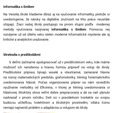
Informatika s Emilom
Na Veselej škole kladieme dôraz aj na vyučovanie informatiky, pretože si
uvedomujeme, že nároky na digitálne zručnosti na trhu práce neustále
stúpajú. Žiaci našej školy postupujú na prvom stupni podľa modernej
metódy vyučovania nazývanej
Informatika s Emilom
. Pomocou nej
rozvíjame už od útleho veku nielen moderné informatické myslenie ale aj
kritické a analytické uvažovanie.
Stretnutia s predškolákmi
S deťmi začíname spolupracovať už v predškolskom veku, kde máme
možnosť ich nenútenou a hravou formou pripraviť na vstup do školy.
Predškolské prípravy bývajú veselé a všestranné, zamerané hlavne
na rozvoj matematických predstáv, grafomotoriky, tréning fonematického
uvedomovania hlások. Počas organizovania príprav sa nám osvedčilo
využívanie metodiky od Eľkonina, v ktorej je tréning uvedomovania si
hláskovej štruktúry slova veľmi dobre prepracovaný a dá sa naň plynulo
nadviazať v prvom ročníku. Deti sú v pravidelnom kontakte so svojou
budúcou učiteľkou, kolektívom a školským prostredím, vďaka čomu
nemajú najmenší problém s adaptáciou a vstupom do školy.