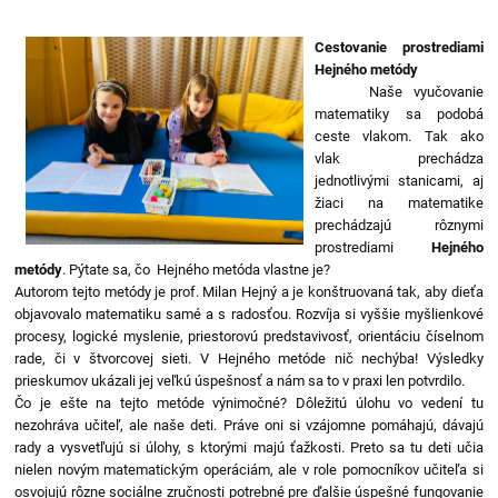
Cestovanie prostrediami
Hejného metódy
Naše vyučovanie
matematiky sa podobá
ceste vlakom. Tak ako
vlak prechádza
jednotlivými stanicami, aj
žiaci na matematike
prechádzajú rôznymi
prostrediami
Hejného
metódy
. Pýtate sa, čo Hejného metóda vlastne je?
Autorom tejto metódy je prof. Milan Hejný a je konštruovaná tak, aby dieťa
objavovalo matematiku samé a s radosťou. Rozvíja si vyššie myšlienkové
procesy, logické myslenie, priestorovú predstavivosť, orientáciu číselnom
rade, či v štvorcovej sieti. V Hejného metóde nič nechýba! Výsledky
prieskumov ukázali jej veľkú úspešnosť a nám sa to v praxi len potvrdilo.
Čo je ešte na tejto metóde výnimočné? Dôležitú úlohu vo vedení tu
nezohráva učiteľ, ale naše deti. Práve oni si vzájomne pomáhajú, dávajú
rady a vysvetľujú si úlohy, s ktorými majú ťažkosti. Preto sa tu deti učia
nielen novým matematickým operáciám, ale v role pomocníkov učiteľa si
osvojujú rôzne sociálne zručnosti potrebné pre ďalšie úspešné fungovanie