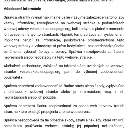
podmienkami nesúhlasíte, neotvárajte, prosím našu webovú stránku!
Všeobecné informácie
Správca stránky vyvinul maximálne úsilie v záujme zabezpečenia toho, aby
všetky informácie, uverejňované na webovej stránke a podstránkach
webovej adresy veselaskola.edupage.org, boli správne a platné v momente
ich uvedenia na týchto stránkach. Napriek tomu správca ani výslovne, ani
implicitne neručí za informácie, poskytované prostredníctvom tejto
webovej stránky a vyhradzuje si právo kedykoľvek, bez predchádzajúceho
oznámenia vykonať úpravy a opravy. Správca nezodpovedá za žiadne
nepresnosti alebo nedostatky na tejto webovej stránke.
Akékoľvek rozhodnutie, založené na informáciách uvedených na webovej
stránke veselaskola.edupage.org patrí do výlučnej zodpovednosti
používateľa.
Správca nepreberá zodpovednosť za žiadne straty alebo škody, vyplývajúce
z prístupu k webovej stránke alebo jej informáciám, resp. z ich
neprístupnosti alebo ich použitia.
Správca nepreberá žiadnu zodpovednosť za obsah web serverov tretích
strán, na ktoré existujú prepojenia z tohto web servera.
Správca nezodpovedá za tie prípadné škody, straty a náklady, ktoré vzniknú
následkom používania webovej stránky, jej prípadnej nefunkčnosti,