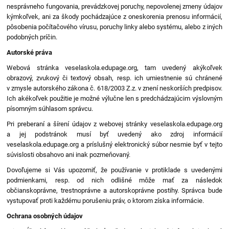
nesprávneho fungovania, prevádzkovej poruchy, nepovolenej zmeny údajov
kýmkoľvek, ani za škody pochádzajúce z oneskorenia prenosu informácií,
pôsobenia počítačového vírusu, poruchy linky alebo systému, alebo z iných
podobných príčin.
Autorské práva
Webová stránka veselaskola.edupage.org, tam uvedený akýkoľvek
obrazový, zvukový či textový obsah, resp. ich umiestnenie sú chránené
v zmysle autorského zákona č. 618/2003 Z.z. v znení neskorších predpisov.
Ich akékoľvek použitie je možné výlučne len s predchádzajúcim výslovným
písomným súhlasom správcu.
Pri preberaní a šírení údajov z webovej stránky veselaskola.edupage.org
a jej podstránok musí byť uvedený ako zdroj informácií
veselaskola.edupage.org a príslušný elektronický súbor nesmie byť v tejto
súvislosti obsahovo ani inak pozmeňovaný.
Dovoľujeme si Vás upozorniť, že používanie v protiklade s uvedenými
podmienkami, resp. od nich odlišné môže mať za následok
občianskoprávne, trestnoprávne a autorskoprávne postihy. Správca bude
vystupovať proti každému porušeniu práv, o ktorom získa informácie.
Ochrana osobných údajov