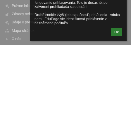
fungovanie prihlasovania. Toto je dočasné, po 
Právne informácie
zatvorení prehliadača sa odstráni.

Zásady ochrany osobných údajov
Druhé cookie zvyšuje bezpečnosť prihlásenia - vďaka 
nemu EduPage vie identifikovať prihlásenie z 
Údaje o prevádzkovateľovi
neznámeho počítača.
Mapa stránok
Ok
O nás
Kontakt
Novinky
Kontakty
Súkromná základná škola
info@veselaskola.sk
info@veselaskola.sk
+421 911 868 922
+421 903 558 868
Volgogradská 3
080 01 Prešov
Slovakia