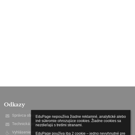
Odkazy
Správca obsahu
EduPage nepoužíva žiadne reklamné, analytické alebo 
iné súkromie ohrozujúce cookies. Žiadne cookies sa 
Technická podpora
nezdieľajú s tretími stranami.

Vyhlásenie o prístupnosti
EduPage používa iba 2 cookie – jedno nevyhnutné pre 