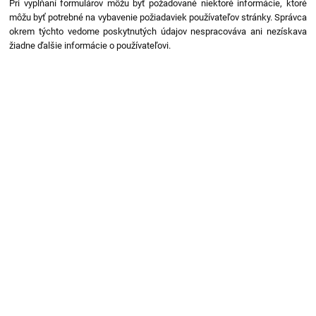
Pri vypĺňaní formulárov môžu byť požadované niektoré informácie, ktoré
môžu byť potrebné na vybavenie požiadaviek používateľov stránky. Správca
okrem týchto vedome poskytnutých údajov nespracováva ani nezískava
žiadne ďalšie informácie o používateľovi.