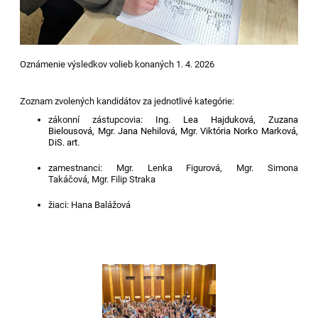
Oznámenie výsledkov volieb konaných 1. 4. 2026
Z
oznam zvolených kandidátov
za jednotlivé kategórie:
zákonní zástupcovia:
Ing. Lea Hajduková,
Zuzana
Bielousová,
Mgr. Jana Nehilová,
M
gr. Viktória Norko Marková,
DiS. art.
zamestnanci:
Mgr. Lenka Figurová,
Mgr. Simona
Takáčová,
Mgr. Filip Straka
žiaci:
Hana Balážová