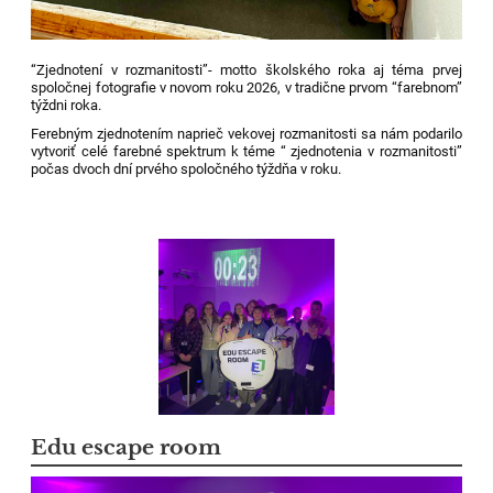
“Zjednotení v rozmanitosti”- motto školského roka aj téma prvej
spoločnej fotografie v novom roku 2026, v tradične prvom “farebnom”
týždni roka.
Ferebným zjednotením naprieč vekovej rozmanitosti sa nám podarilo
vytvoriť celé farebné spektrum k téme “ zjednotenia v rozmanitosti”
počas dvoch dní prvého spoločného týždňa v roku.
Edu escape room