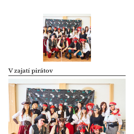
V zajatí pirátov