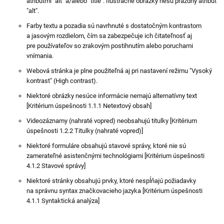
atribútmi "alt" a/alebo "title". Ilustračné obrázky nesú prázdny atribút
"alt".
Farby textu a pozadia sú navrhnuté s dostatočným kontrastom
a jasovým rozdielom, čím sa zabezpečuje ich čitateľnosť aj
pre používateľov so zrakovým postihnutím alebo poruchami
vnímania.
Webová stránka je plne použiteľná aj pri nastavení režimu "Vysoký
kontrast" (High contrast).
Niektoré obrázky nesúce informácie nemajú alternatívny text
[Kritérium úspešnosti 1.1.1 Netextový obsah]
Videozáznamy (nahraté vopred) neobsahujú titulky [Kritérium
úspešnosti 1.2.2 Titulky (nahraté vopred)]
Niektoré formuláre obsahujú stavové správy, ktoré nie sú
zamerateľné asistenčnými technológiami [Kritérium úspešnosti
4.1.2 Stavové správy]
Niektoré stránky obsahujú prvky, ktoré nespĺňajú požiadavky
na správnu syntax značkovacieho jazyka [Kritérium úspešnosti
4.1.1 Syntaktická analýza]