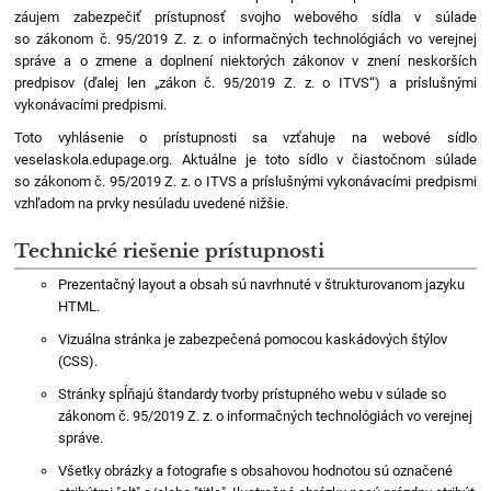
záujem zabezpečiť prístupnosť svojho webového sídla v súlade
so zákonom č. 95/2019 Z. z. o informačných technológiách vo verejnej
správe a o zmene a doplnení niektorých zákonov v znení neskorších
predpisov (ďalej len „zákon č. 95/2019 Z. z. o ITVS“) a príslušnými
vykonávacími predpismi.
Toto vyhlásenie o prístupnosti sa vzťahuje na webové sídlo
veselaskola.edupage.org. Aktuálne je toto sídlo v čiastočnom súlade
so zákonom č. 95/2019 Z. z. o ITVS a príslušnými vykonávacími predpismi
vzhľadom na prvky nesúladu uvedené nižšie.
Technické riešenie prístupnosti
Prezentačný layout a obsah sú navrhnuté v štrukturovanom jazyku
HTML.
Vizuálna stránka je zabezpečená pomocou kaskádových štýlov
(CSS).
Stránky spĺňajú štandardy tvorby prístupného webu v súlade
so 
zákonom č. 95/2019 Z. z. o informačných technológiách vo verejnej 
správe.
Všetky obrázky a fotografie s obsahovou hodnotou sú označené