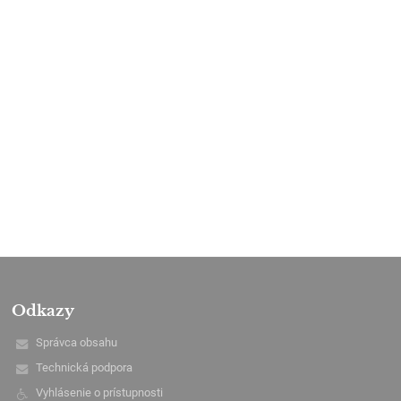
Odkazy
Správca obsahu
Technická podpora
Vyhlásenie o prístupnosti