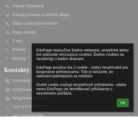
Právne informácie
Zásady ochrany osobných údajov
Údaje o prevádzkovateľovi
Mapa stránok
O nás
Kontakt
EduPage nepoužíva žiadne reklamné, analytické alebo 
iné súkromie ohrozujúce cookies. Žiadne cookies sa 
Novinky
nezdieľajú s tretími stranami.

EduPage používa iba 2 cookie – jedno nevyhnutné pre 
Kontakty
fungovanie prihlasovania. Toto je dočasné, po 
zatvorení prehliadača sa odstráni.

Súkromná základná škola
Druhé cookie zvyšuje bezpečnosť prihlásenia - vďaka 
nemu EduPage vie identifikovať prihlásenie z 
info@veselaskola.sk
neznámeho počítača.
info@veselaskola.sk
Ok
+421 911 868 922
+421 903 558 868
Volgogradská 3
080 01 Prešov
Slovakia