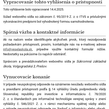
Vypracovanie tohto vyhlásenia o prístupnosti
Toto vyhlásenie bolo vypracované 14.4.2025.
Súlad webového sídla so zákonom č. 95/2019 Z. z. o ITVS a príslušnými
vykonávacími predpismi bol vyhodnotený formou samohodnotenia.
Spätná väzba a kontaktné informácie
Ak na našom webe identifikujete akýkoľvek prvok, ktorý nezodpovedá
požiadavkám prístupnosti, prosím, kontaktujte nás na e-mailovej adrese
info@veselaskola.sk
, prípadne využite kontaktný formulár nižšie.
Nedostatky sa pokúsime čo najskôr odstrániť.
Správcom a prevádzkovateľom webového sídla je
Súkromná základná
škola, Volgogradská 3, Prešov
.
Vynucovacie konanie
V prípade neuspokojivej odpovede na oznámenie nesúladu webového sídla
s pravidlami prístupnosti podľa § 14 vyhlášky Úradu podpredsedu vlády
Slovenskej republiky pre investície a informatizáciu č. 78/2020
Z. z. o štandardoch pre informačné technológie verejnej správy v znení
vyhlášky č. 546/2021 Z. z. v rámci mechanizmu spätnej väzby alebo
v prípade neuspokojivej odpovede na žiadosť o informáciu alebo obsah,