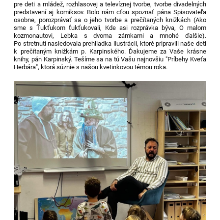
pre deti a mládež, rozhlasovej a televíznej tvorbe, tvorbe divadelných
predstavení aj komiksov. Bolo nám cťou spoznať pána Spisovateľa
osobne, porozprávať sa o jeho tvorbe a prečítaných knižkách (Ako
sme s Ťukťukom ťukťukovali, Kde asi rozprávka býva, O malom
kozmonautovi, Lebka s dvoma zámkami a mnohé ďalšie).
Po stretnutí nasledovala prehliadka ilustrácií, ktoré pripravili naše deti
k prečítaným knižkám p. Karpinského. Ďakujeme za Vaše krásne
knihy, pán Karpinský. Tešíme sa na tú Vašu najnovšiu "Príbehy Kveťa
Herbára", ktorá súznie s našou kvetinkovou témou roka.